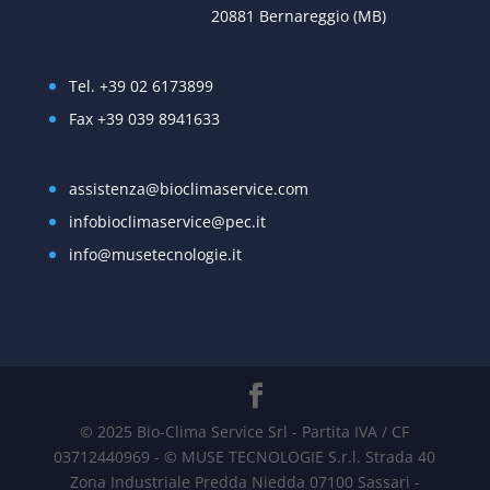
20881 Bernareggio (MB)
Tel. +39 02 6173899
Fax +39 039 8941633
assistenza@bioclimaservice.com
infobioclimaservice@pec.it
info@musetecnologie.it
© 2025 Bio-Clima Service Srl - Partita IVA / CF
03712440969 - © MUSE TECNOLOGIE S.r.l. Strada 40
Zona Industriale Predda Niedda 07100 Sassari -